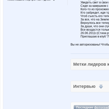
Увидеть свет в свои 
Сидя за камушком с
Кого-то из прохожих
Кто забредет, идя т
Чтоб съесть его теп
За все, что на Земл
Вернулось все тепер
За души, что они сгу
Все воздастся тольк
26.06.2011г.(Стихи.р
Приглашаю в клуб 
Вы не авторизованы! Чтоб
Метки лидеров
Интервью
Последние
фотогра