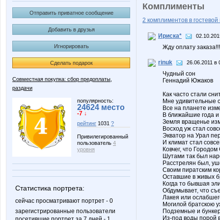
Комплименты
Отправить приватное сообщение
2 комплиментов в гостевой 
Добавить в друзья
Ириска*
02.10.201
Игнорировать
Жду оплату заказа!!!!!!!
rinuk
26.06.2011 в 
Сделать подарок
Чудный сон
Совместная покупка: сбор предоплаты,
Геннадий Южаков
раздачи
Как часто стали сни
популярность:
Мне удивительные 
24624 место
Все на планете изм
-7 ↓
В ближайшие года и
Земля вращенье из
рейтинг
1031
?
Восход уж стал совс
Экватор на Урал пе
Привилегированный
И климат стал совсе
пользователь
4
Ковчег, что Городом
уровня
Шутами так был нар
Расстрелян был, уш
Своим пиратским ко
Оставшие в живых б
Когда то бывшая эли
Статистика портрета:
Обдумывает, что съ
Лакея или ослабшего
сейчас просматривают портрет - 0
Могилой братскою у
Подземные и бункер
зарегистрированные пользователи
Из-под воды порой 
посетившие портрет за 7 дней - 1